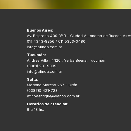
Buenos Aires:
Av. Belgrano 430 3º B – Ciudad Autónoma de Buenos Aire
011 4343-8356 / 011 5353-0480
info@afinoa.com.ar
Tucumán:
Andrés Villa n° 120 , Yerba Buena, Tucumán
(0381) 231-9339
info@afinoa.com.ar
Salta:
Mariano Moreno 267 – Orán
(03878) 421-723
afinoaenrique@yahoo.com.ar
Horarios de atención:
9 a 18 hs.