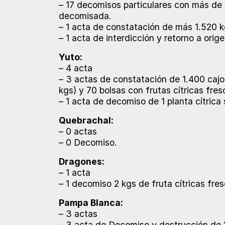
– 17 decomisos particulares con más de 
decomisada.
– 1 acta de constatación de más 1.520 kg
– 1 acta de interdicción y retorno a orige
Yuto:
– 4 acta
– 3 actas de constatación de 1.400 cajo
kgs) y 70 bolsas con frutas cítricas fres
– 1 acta de decomiso de 1 planta cítrica
Quebrachal:
– 0 actas
– 0 Decomiso.
Dragones:
– 1 acta
– 1 decomiso 2 kgs de fruta cítricas fres
Pampa Blanca:
– 3 actas
– 3 acta de Decomiso y destrucción de 2