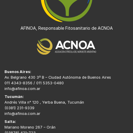
AFINOA, Responsable Fitosanitario de ACNOA
Buenos Aires:
Av. Belgrano 430 3º B – Ciudad Autónoma de Buenos Aires
011 4343-8356 / 011 5353-0480
info@afinoa.com.ar
Tucumán:
Andrés Villa n° 120 , Yerba Buena, Tucumán
(0381) 231-9339
info@afinoa.com.ar
Salta:
Mariano Moreno 267 – Orán
(03878) 421-723