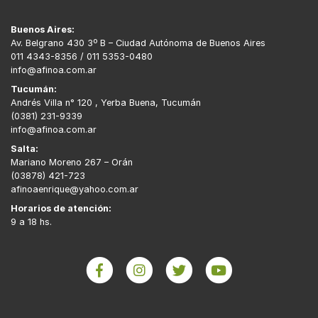
Buenos Aires:
Av. Belgrano 430 3º B – Ciudad Autónoma de Buenos Aires
011 4343-8356 / 011 5353-0480
info@afinoa.com.ar
Tucumán:
Andrés Villa n° 120 , Yerba Buena, Tucumán
(0381) 231-9339
info@afinoa.com.ar
Salta:
Mariano Moreno 267 – Orán
(03878) 421-723
afinoaenrique@yahoo.com.ar
Horarios de atención:
9 a 18 hs.