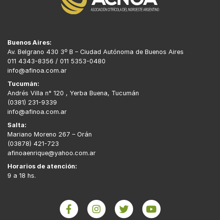
Buenos Aires:
Av. Belgrano 430 3º B – Ciudad Autónoma de Buenos Aires
011 4343-8356 / 011 5353-0480
info@afinoa.com.ar
Tucumán:
Andrés Villa n° 120 , Yerba Buena, Tucumán
(0381) 231-9339
info@afinoa.com.ar
Salta:
Mariano Moreno 267 – Orán
(03878) 421-723
afinoaenrique@yahoo.com.ar
Horarios de atención:
9 a 18 hs.