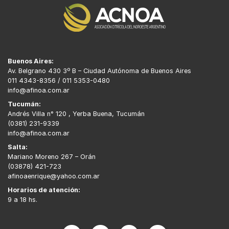
Buenos Aires:
Av. Belgrano 430 3º B – Ciudad Autónoma de Buenos Aires
011 4343-8356 / 011 5353-0480
info@afinoa.com.ar
Tucumán:
Andrés Villa n° 120 , Yerba Buena, Tucumán
(0381) 231-9339
info@afinoa.com.ar
Salta:
Mariano Moreno 267 – Orán
(03878) 421-723
afinoaenrique@yahoo.com.ar
Horarios de atención:
9 a 18 hs.