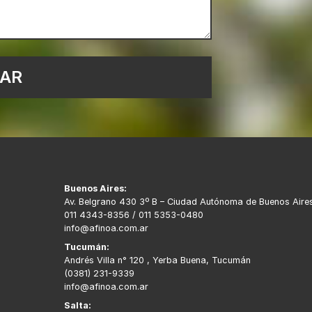
Buenos Aires:
Av. Belgrano 430 3º B – Ciudad Autónoma de Buenos Aire
011 4343-8356 / 011 5353-0480
info@afinoa.com.ar
Tucumán:
Andrés Villa n° 120 , Yerba Buena, Tucumán
(0381) 231-9339
info@afinoa.com.ar
Salta: