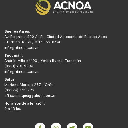
Buenos Aires:
Av. Belgrano 430 3º B – Ciudad Autónoma de Buenos Aires
011 4343-8356 / 011 5353-0480
info@afinoa.com.ar
Tucumán:
Andrés Villa n° 120 , Yerba Buena, Tucumán
(0381) 231-9339
info@afinoa.com.ar
Salta:
Mariano Moreno 267 – Orán
(03878) 421-723
afinoaenrique@yahoo.com.ar
Horarios de atención:
9 a 18 hs.