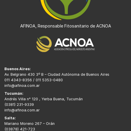
AFINOA, Responsable Fitosanitario de ACNOA
Buenos Aires:
Av. Belgrano 430 3º B – Ciudad Autónoma de Buenos Aires
011 4343-8356 / 011 5353-0480
info@afinoa.com.ar
Tucumán:
Andrés Villa n° 120 , Yerba Buena, Tucumán
(0381) 231-9339
info@afinoa.com.ar
Salta:
Mariano Moreno 267 – Orán
(03878) 421-723